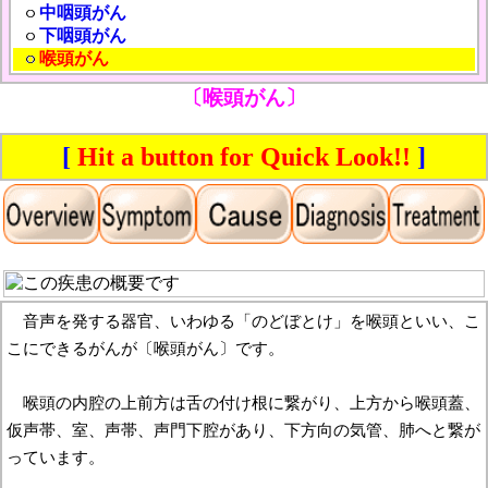
中咽頭がん
下咽頭がん
喉頭がん
〔喉頭がん〕
[
Hit a button for Quick Look!!
]
音声を発する器官、いわゆる「のどぼとけ」を喉頭といい、こ
こにできるがんが〔喉頭がん〕です。
喉頭の内腔の上前方は舌の付け根に繋がり、上方から喉頭蓋、
仮声帯、室、声帯、声門下腔があり、下方向の気管、肺へと繋が
っています。