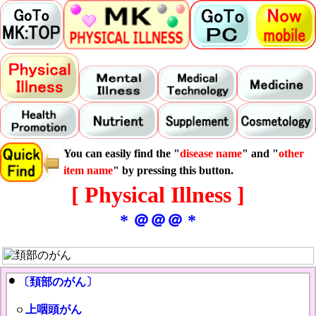
You can easily find the "
disease name
" and "
other
item name
" by pressing this button.
[ Physical Illness ]
* ＠＠＠ *
〔頚部のがん〕
上咽頭がん