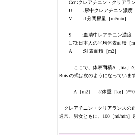
Ccr :クレアチニン・クリアランス
U :尿中クレアチニン濃度［m
V :1分間尿量［ml/min］
S :血清中レアチニン濃度［mg
1.73:日本人の平均体表面積［m2
A :対表面積［m2］
ここで、体表面積A［m2］の計
Bois の式は次のようになっていま
A［m2］=｛(体重［kg］)**0.425｝
クレアチニン・クリアランスの正
通常、男女ともに、100［ml/mi