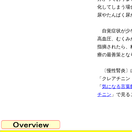
化してしまう場
尿やたんぱく尿
自覚症状が少な
高血圧、むくみ
指摘されたら、
療の最善策とな
〔慢性腎炎〕に
「クレアチニン
「
気になる言葉
チニン
」で見る