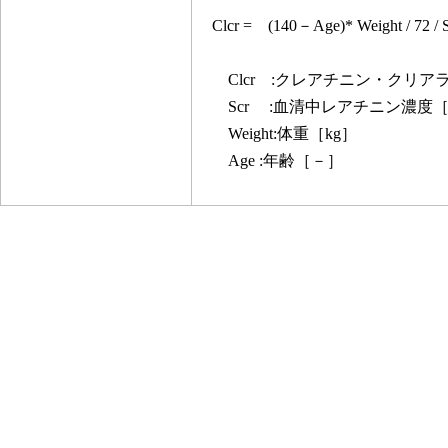
Clcr = (140－Age)* Weight / 72 / S
Clcr :クレアチニン・クリアラン
Scr :血清中レアチニン濃度［m
Weight:体重［kg］
Age :年齢［－］