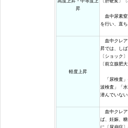
高度上昇・中等度上
〔肝硬変〕〔
昇
血中尿素窒素
を行い、直ち
血中クレアチニ
昇では、しば
〔ショック〕
〔前立腺肥大
軽度上昇
「尿検査」
波検査」「水
潜んでいない
血中クレアチ
ば、妊娠、糖
に〔尿崩症〕