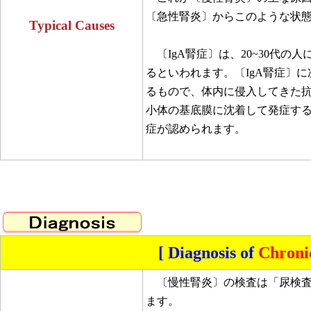
〔急性腎炎〕からこのような状
Typical Causes
〔IgA腎症〕は、20~30代の人
るといわれます。〔IgA腎症〕
るもので、体内に侵入してきた
小体の基底膜に沈着して発症する
症が認められます。
[ Diagnosis of
Chroni
〔慢性腎炎〕の検査は「尿検査
ます。