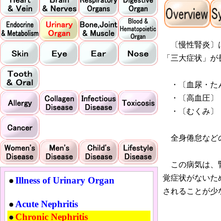
〔慢性腎炎〕は
「三大症状」が
・〔血尿・た
・〔高血圧〕
・〔むくみ〕
全身倦怠などの
この病気は、腎
覚症状がないた
Illness of Urinary Organ
されることが少
Acute Nephritis
Chronic Nephritis