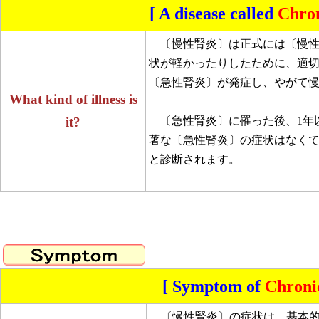
[ A disease called
Chron
〔慢性腎炎〕は正式には〔慢性
状が軽かったりしたために、適
〔急性腎炎〕が発症し、やがて
What kind of illness is
it?
〔急性腎炎〕に罹った後、1年
著な〔急性腎炎〕の症状はなくて
と診断されます。
[ Symptom of
Chroni
〔慢性腎炎〕の症状は、基本的