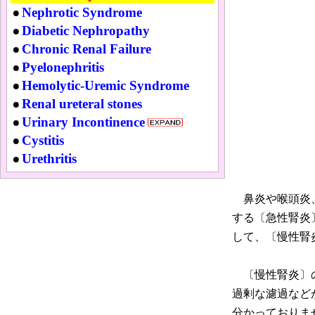
Nephrotic Syndrome
Diabetic Nephropathy
Chronic Renal Failure
Pyelonephritis
Hemolytic-Uremic Syndrome
Renal ureteral stones
Urinary Incontinence
Cystitis
Urethritis
鼻炎や喉頭炎、
する〔急性腎炎
して、〔慢性腎
〔慢性腎炎〕の
過剰な濾過など
分かっておりま