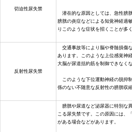
切迫性尿失禁
潜在的な原因としては、急性膀胱
膀胱の炎症などによる知覚神経過
りこのような症状を招くことが多
交通事故等により脳や脊髄損傷な
あります。このような上位感覚神
大脳が尿道括約筋を制御できなく
反射性尿失禁
このような下位運動神経の脱抑制
係のない不随意な反射性の膀胱収
膀胱や尿道など泌尿器に特別な異
こる尿失禁です。この原因には、
がある場合などがあります。