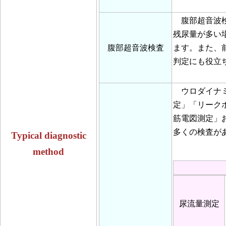
腹部超音波検
残尿量が多い
腹部超音波検査
ます。また、
判定にも役立
ウロダイナミ
定」「リーク
筋電図測定」
多くの検査が
Typical diagnostic
method
尿流量測定