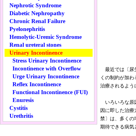
Nephrotic Syndrome
Diabetic Nephropathy
Chronic Renal Failure
Pyelonephritis
Hemolytic-Uremic Syndrome
Renal ureteral stones
Urinary Incontinence
Stress Urinary Incontinence
Incontinence with Overflow
最近では〔尿失
Urge Urinary Incontinence
くの制約が加わ
Reflex Incontinence
治療されるよう
Functional Incontinence (FUI)
Enuresis
いろいろな原因
Cystitis
因に即した治療
Urethritis
禁〕は、多くの
期待できる病気