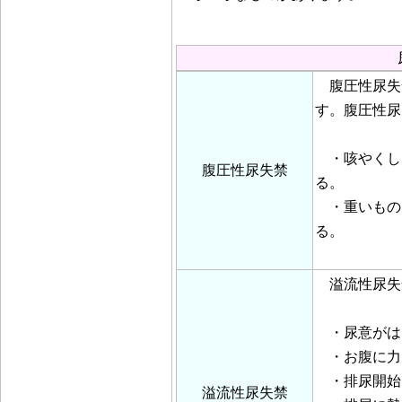
腹圧性尿失
す。腹圧性尿
・咳やくし
腹圧性尿失禁
る。
・重いもの
る。
溢流性尿失
・尿意がは
・お腹に力
・排尿開始
溢流性尿失禁