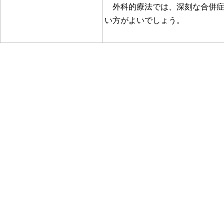
外科的療法では、深刻な合併症
い方がよいでしょう。