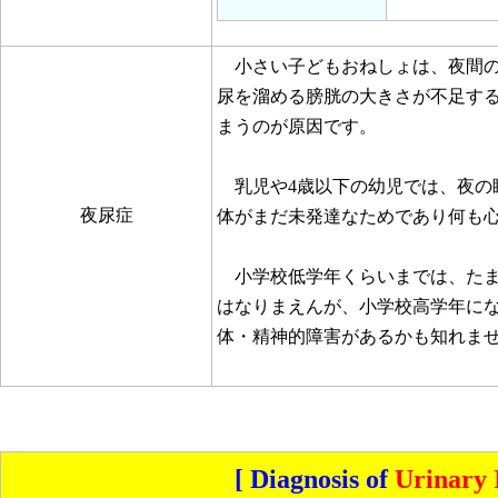
小さい子どもおねしょは、夜間の
尿を溜める膀胱の大きさが不足す
まうのが原因です。
乳児や4歳以下の幼児では、夜の
夜尿症
体がまだ未発達なためであり何も
小学校低学年くらいまでは、たま
はなりまえんが、小学校高学年に
体・精神的障害があるかも知れま
[ Diagnosis of
Urinary 