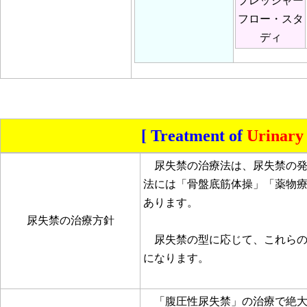
プレッシャー
フロー・スタ
ディ
[ Treatment of
Urinary 
尿失禁の治療法は、尿失禁の発
法には「骨盤底筋体操」「薬物
あります。
尿失禁の治療方針
尿失禁の型に応じて、これらの
になります。
「腹圧性尿失禁」の治療で絶大