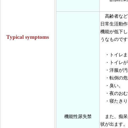
高齢者などで「AD
日常生活動作
機能が低下し
Typical symptoms
うなものです
・トイレま
・トイレが
・洋服が汚
・転倒の危
・臭い。
・夜のおむ
・寝たきり
機能性尿失禁
また、痴呆
状が出ます。