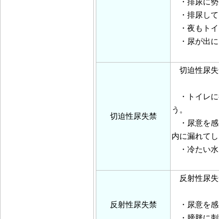
・排尿に勢
・排尿して
・夜もトイ
・尿が出に
切迫性尿失
・トイレに
う。
切迫性尿失禁
・尿意を感
内に漏れてし
・冷たい水
反射性尿失
反射性尿失禁
・尿意を感
・膀胱に刺