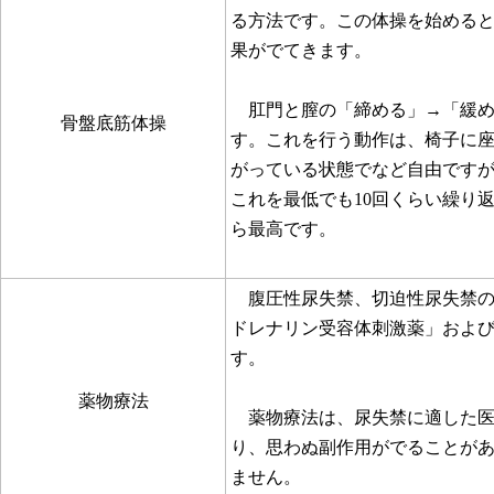
る方法です。この体操を始めると
果がでてきます。
肛門と膣の「締める」→「緩め
骨盤底筋体操
す。これを行う動作は、椅子に
がっている状態でなど自由ですが
これを最低でも10回くらい繰り
ら最高です。
腹圧性尿失禁、切迫性尿失禁の
ドレナリン受容体刺激薬」および
す。
薬物療法
薬物療法は、尿失禁に適した医
り、思わぬ副作用がでることが
ません。