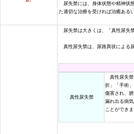
尿失禁には、身体状態や精神状態
た適切な治療を受ければ治癒ある
尿失禁は大きくは、「真性尿失禁
真性尿失禁は、尿路異状による尿
真性尿失禁
折」「手術」
傷害され、膀
真性尿失禁
漏れ出る病気
ことができま